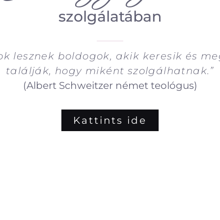
szolgálatában
ok lesznek boldogok, akik keresik és meg
találják, hogy miként szolgálhatnak.”
(Albert Schweitzer német teológus)
Kattints ide