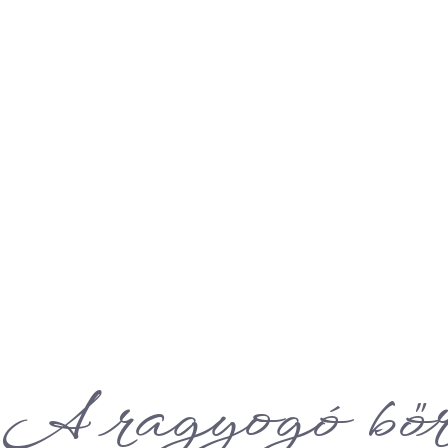
A ragyogó bőr