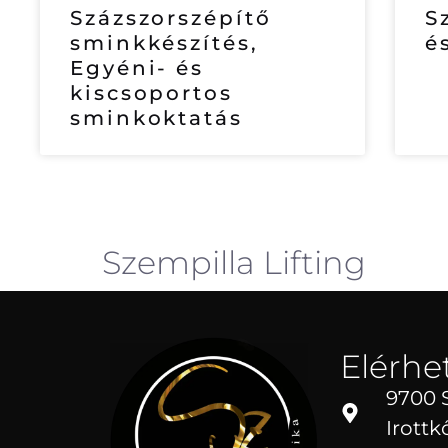
Százszorszépítő
S
sminkkészítés,
é
Egyéni- és
kiscsoportos
sminkoktatás
Szempilla Lifting
Elérhe
9700 
Irottkő