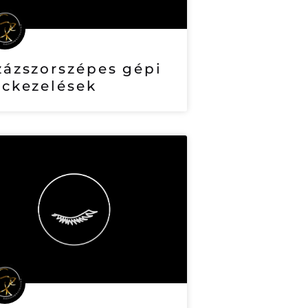
zázszorszépes gépi
rckezelések