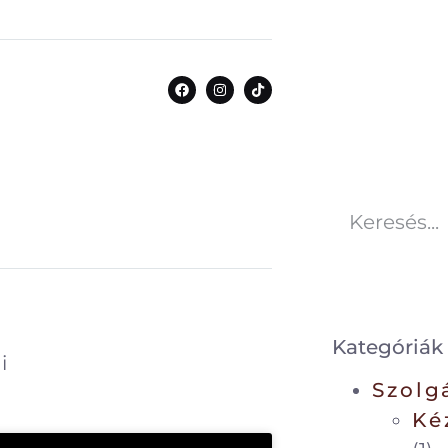
Kategóriák
i
Szolg
Ké