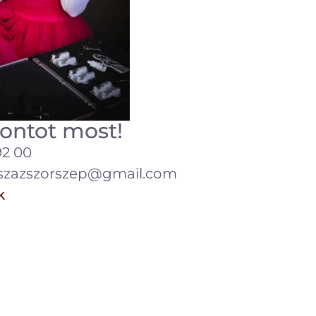
pontot most!
92 00
.szazszorszep@gmail.com
k