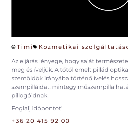
Timi
Kozmetikai szolgáltatás
Az eljárás lényege, hogy saját természet
meg és íveljük. A tőtől emelt pillád optika
szemöldök irányába történő ívelés hoss
szempilláidat, mintegy műszempilla hat
pillogóidnak.
Foglalj időpontot!
+36 20 415 92 00