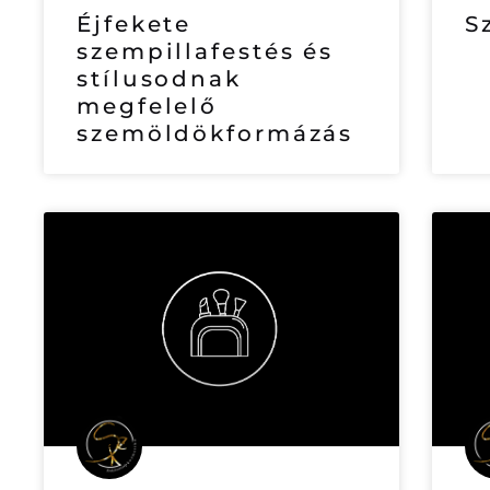
Éjfekete
S
szempillafestés és
stílusodnak
megfelelő
szemöldökformázás