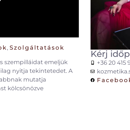
ok
,
Szolgáltatások
Kérj idő
es szempilláidat emeljük
+36 20 415 
ilag nyitja tekintetedet. A
kozmetika
zabbnak mutatja
Faceboo
ást kölcsönözve