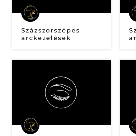
Százszorszépes
S
arckezelések
a