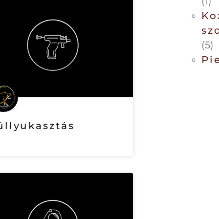
(1)
Ko
sz
(5)
Pi
üllyukasztás