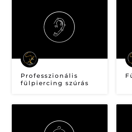
Professzionális
F
fülpiercing szúrás