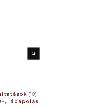
áltatások
(10)
z-, lábápolás