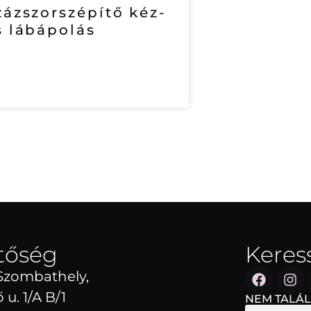
zázszorszépítő kéz-
s lábápolás
tőség
Keress 
Szombathely,
 u. 1/A B/1
NEM TALÁL