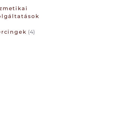
zmetikai
olgáltatások
ercingek
(4)