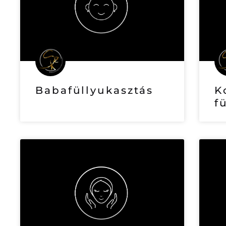
Babafüllyukasztás
K
f