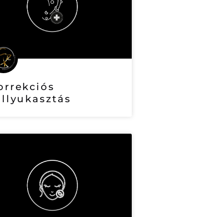
orrekciós
üllyukasztás